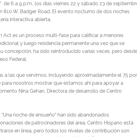
”
de 6 a 9 p.m., los días viernes 22 y sábado 23 de septiembr
 en 810 W. Badger Road. El evento nocturno de dos noches
ería interactiva abierta.
 Act es un proceso multi-fase para calificar a menores
ondicional y luego residencia permanente una vez que se
su concepción, ha sido reintroducido varias veces, pero desd
eso Federal.
s a las que servimos, incluyendo aproximadamente el 75 por
e para nosotros mostrar que estamos ahí para apoyar a
mento Nina Gehan. Directora de desarrollo de Centro
to “Una noche de ensueño” han sido abandonados
aciones de patrocinadores del área. Centro Hispano está
strarse en línea, pero todos los niveles de contribución son