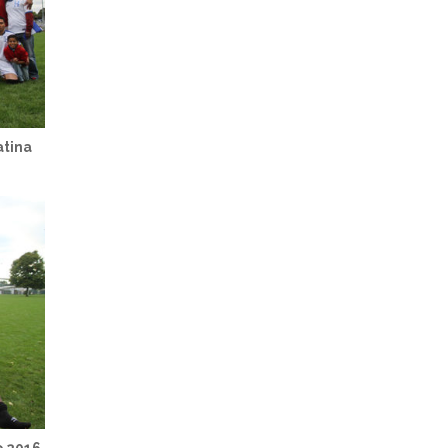
atina
o 2016