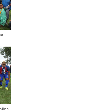
na
atina