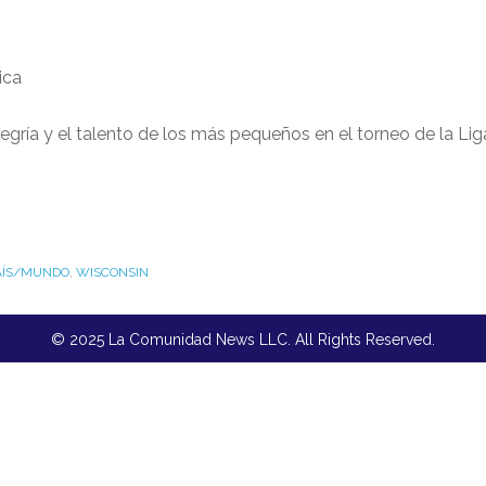
ica
alegría y el talento de los más pequeños en el torneo de la Lig
AÍS/MUNDO
,
WISCONSIN
© 2025 La Comunidad News LLC. All Rights Reserved.