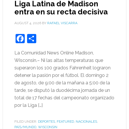
Liga Latina de Madison
entra en su recta decisiva
AUGUST 4, 2026
BY
RAFAEL VISCARRA
Facebook
Share
La Comunidad News Online Madison,
Wisconsin.– Ni las altas temperaturas que
superaron los 100 grados Fahrenheit lograron
detener la pasión por el fútbol. El domingo 2
de agosto, de 9:00 de la mañana a 5:00 de la
tarde, se disputó la duodécima jornada de un
total de 17 fechas del campeonato organizado
por la Liga […]
FILED UNDER:
DEPORTES
,
FEATURED
,
NACIONALES
,
PAÍS/MUNDO
,
WISCONSIN