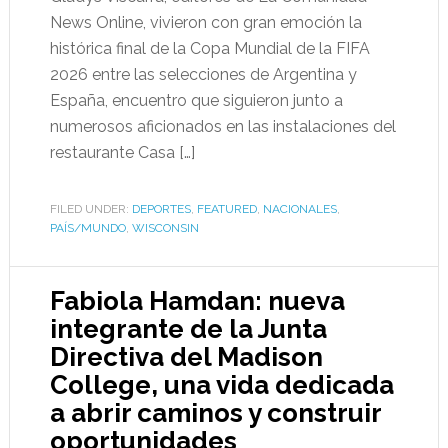
News Online, vivieron con gran emoción la
histórica final de la Copa Mundial de la FIFA
2026 entre las selecciones de Argentina y
España, encuentro que siguieron junto a
numerosos aficionados en las instalaciones del
restaurante Casa […]
FILED UNDER:
DEPORTES
,
FEATURED
,
NACIONALES
,
PAÍS/MUNDO
,
WISCONSIN
Fabiola Hamdan: nueva
integrante de la Junta
Directiva del Madison
College, una vida dedicada
a abrir caminos y construir
oportunidades