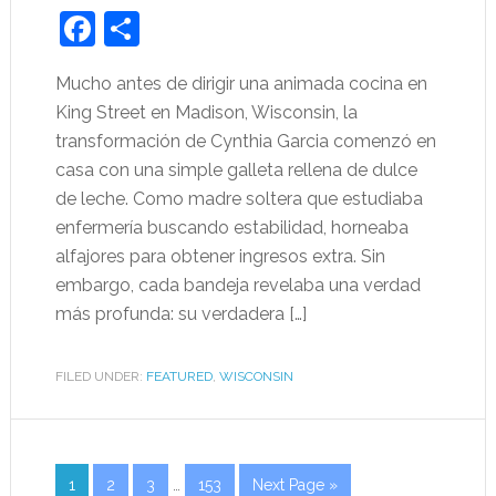
Facebook
Share
Mucho antes de dirigir una animada cocina en
King Street en Madison, Wisconsin, la
transformación de Cynthia Garcia comenzó en
casa con una simple galleta rellena de dulce
de leche. Como madre soltera que estudiaba
enfermería buscando estabilidad, horneaba
alfajores para obtener ingresos extra. Sin
embargo, cada bandeja revelaba una verdad
más profunda: su verdadera […]
FILED UNDER:
FEATURED
,
WISCONSIN
1
2
3
…
153
Next Page »