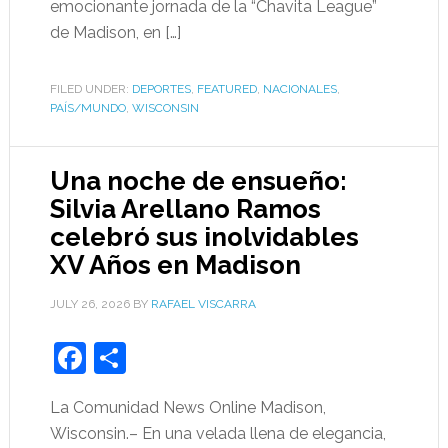
emocionante jornada de la “Chavita League”
de Madison, en […]
FILED UNDER:
DEPORTES
,
FEATURED
,
NACIONALES
,
PAÍS/MUNDO
,
WISCONSIN
Una noche de ensueño:
Silvia Arellano Ramos
celebró sus inolvidables
XV Años en Madison
JULY 26, 2026
BY
RAFAEL VISCARRA
Facebook
Share
La Comunidad News Online Madison,
Wisconsin.– En una velada llena de elegancia,