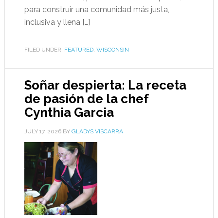
para construir una comunidad más justa,
inclusiva y llena […]
FILED UNDER:
FEATURED
,
WISCONSIN
Soñar despierta: La receta
de pasión de la chef
Cynthia Garcia
JULY 17, 2026
BY
GLADYS VISCARRA