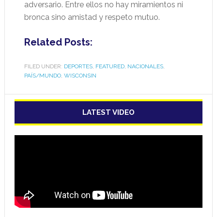
adversario. Entre ellos no hay miramientos ni
bronca sino amistad y respeto mutuo.
Related Posts:
FILED UNDER:
DEPORTES
,
FEATURED
,
NACIONALES
,
PAÍS/MUNDO
,
WISCONSIN
LATEST VIDEO