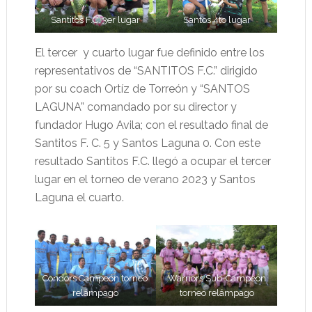
Santitos F.C. 3er lugar
Santos 4to lugar
El tercer y cuarto lugar fue definido entre los
representativos de “SANTITOS F.C.” dirigido
por su coach Ortíz de Torreón y “SANTOS
LAGUNA” comandado por su director y
fundador Hugo Avila; con el resultado final de
Santitos F. C. 5 y Santos Laguna 0. Con este
resultado Santitos F.C. llegó a ocupar el tercer
lugar en el torneo de verano 2023 y Santos
Laguna el cuarto.
Condors Campeón torneo
Warriors Sub-Campeón
relámpago
torneo relámpago