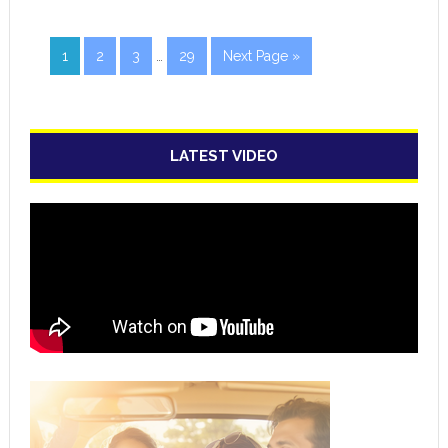
1
2
3
…
29
Next Page »
LATEST VIDEO