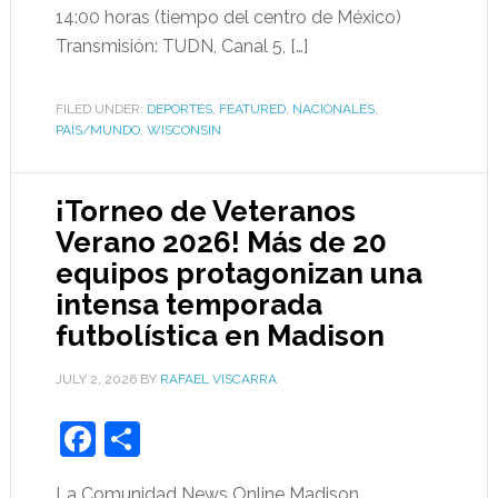
14:00 horas (tiempo del centro de México)
Transmisión: TUDN, Canal 5, […]
FILED UNDER:
DEPORTES
,
FEATURED
,
NACIONALES
,
PAÍS/MUNDO
,
WISCONSIN
¡Torneo de Veteranos
Verano 2026! Más de 20
equipos protagonizan una
intensa temporada
futbolística en Madison
JULY 2, 2026
BY
RAFAEL VISCARRA
Facebook
Share
La Comunidad News Online Madison,