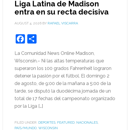
Liga Latina de Madison
entra en su recta decisiva
AUGUST 4, 2026
BY
RAFAEL VISCARRA
Facebook
Share
La Comunidad News Online Madison,
Wisconsin.– Ni las altas temperaturas que
superaron los 100 grados Fahrenheit lograron
detener la pasión por el fútbol. El domingo 2
de agosto, de 9:00 de la mañana a 5:00 de la
tarde, se disputó la duodécima jornada de un
total de 17 fechas del campeonato organizado
por la Liga […]
FILED UNDER:
DEPORTES
,
FEATURED
,
NACIONALES
,
PAÍS/MUNDO
,
WISCONSIN