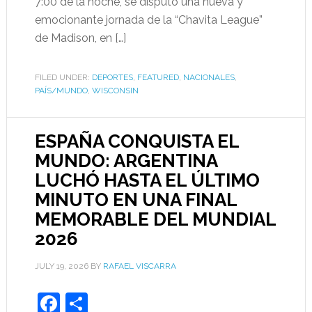
7:00 de la noche, se disputó una nueva y
emocionante jornada de la “Chavita League”
de Madison, en […]
FILED UNDER:
DEPORTES
,
FEATURED
,
NACIONALES
,
PAÍS/MUNDO
,
WISCONSIN
ESPAÑA CONQUISTA EL
MUNDO: ARGENTINA
LUCHÓ HASTA EL ÚLTIMO
MINUTO EN UNA FINAL
MEMORABLE DEL MUNDIAL
2026
JULY 19, 2026
BY
RAFAEL VISCARRA
Facebook
Share