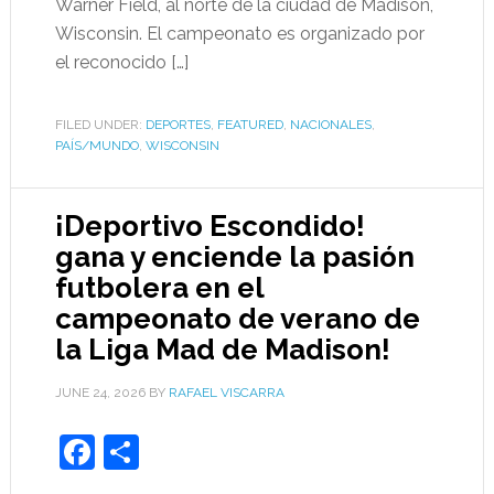
Warner Field, al norte de la ciudad de Madison,
Wisconsin. El campeonato es organizado por
el reconocido […]
FILED UNDER:
DEPORTES
,
FEATURED
,
NACIONALES
,
PAÍS/MUNDO
,
WISCONSIN
¡Deportivo Escondido!
gana y enciende la pasión
futbolera en el
campeonato de verano de
la Liga Mad de Madison!
JUNE 24, 2026
BY
RAFAEL VISCARRA
Facebook
Share