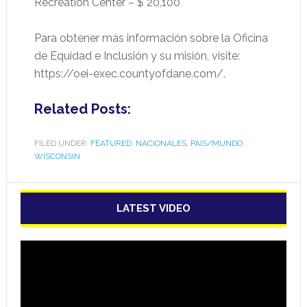
Recreation Center – $ 20,100
Para obtener más información sobre la Oficina
de Equidad e Inclusión y su misión, visite:
https://oei-exec.countyofdane.com/.
Related Posts:
FILED UNDER:
FEATURED
,
NACIONALES
,
PAÍS/MUNDO
,
WISCONSIN
LATEST VIDEO