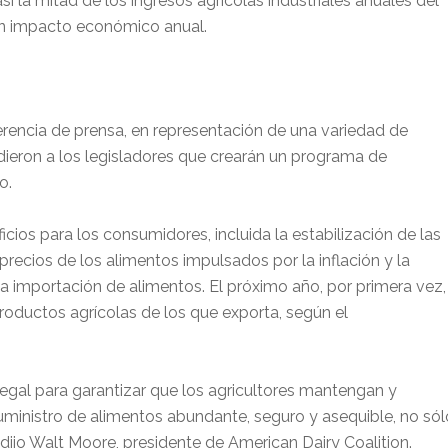
si la mitad de los ingresos agrícolas industriales anuales del
en impacto económico anual.
rencia de prensa, en representación de una variedad de
idieron a los legisladores que crearán un programa de
o.
cios para los consumidores, incluida la estabilización de las
recios de los alimentos impulsados ​​por la inflación y la
a importación de alimentos. El próximo año, por primera vez,
roductos agrícolas de los que exporta, según el
 legal para garantizar que los agricultores mantengan y
ministro de alimentos abundante, seguro y asequible, no sól
 dijo Walt Moore, presidente de American Dairy Coalition.