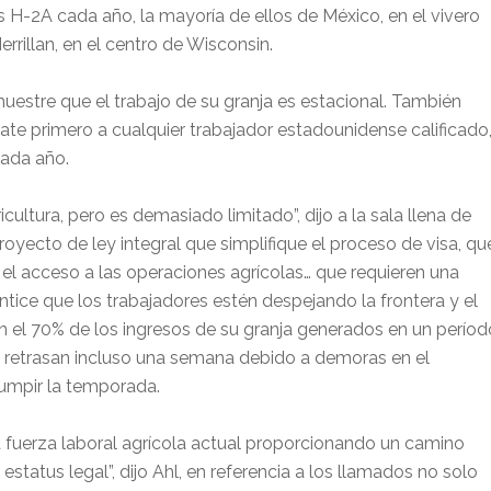
 H-2A cada año, la mayoría de ellos de México, en el vivero
rrillan, en el centro de Wisconsin.
uestre que el trabajo de su granja es estacional. También
rate primero a cualquier trabajador estadounidense calificado
cada año.
ultura, pero es demasiado limitado”, dijo a la sala llena de
yecto de ley integral que simplifique el proceso de visa, qu
e el acceso a las operaciones agrícolas… que requieren una
tice que los trabajadores estén despejando la frontera y el
 el 70% de los ingresos de su granja generados en un períod
se retrasan incluso una semana debido a demoras en el
rumpir la temporada.
 fuerza laboral agrícola actual proporcionando un camino
status legal”, dijo Ahl, en referencia a los llamados no solo