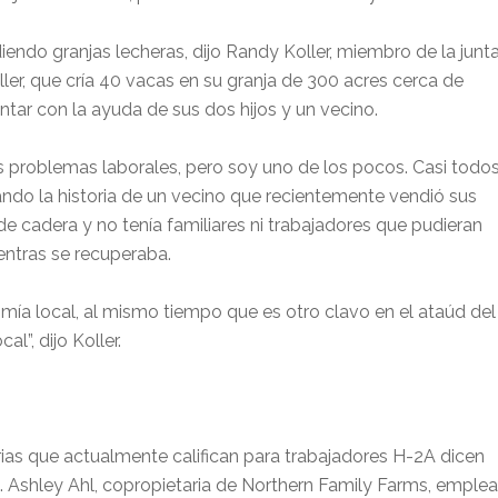
iendo granjas lecheras, dijo Randy Koller, miembro de la junt
ller, que cría 40 vacas en su granja de 300 acres cerca de
ntar con la ayuda de sus dos hijos y un vecino.
s problemas laborales, pero soy uno de los pocos. Casi todo
tando la historia de un vecino que recientemente vendió sus
e cadera y no tenía familiares ni trabajadores que pudieran
entras se recuperaba.
mía local, al mismo tiempo que es otro clavo en el ataúd del
l”, dijo Koller.
strias que actualmente califican para trabajadores H-2A dicen
. Ashley Ahl, copropietaria de Northern Family Farms, emplea