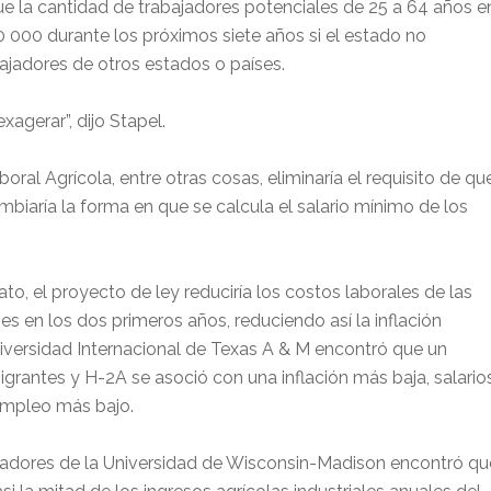
 la cantidad de trabajadores potenciales de 25 a 64 años e
0 000 durante los próximos siete años si el estado no
ajadores de otros estados o países.
agerar”, dijo Stapel.
ral Agrícola, entre otras cosas, eliminaría el requisito de qu
mbiaría la forma en que se calcula el salario mínimo de los
ato, el proyecto de ley reduciría los costos laborales de las
nes en los dos primeros años, reduciendo así la inflación
niversidad Internacional de Texas A & M encontró que un
rantes y H-2A se asoció con una inflación más baja, salario
empleo más bajo.
igadores de la Universidad de Wisconsin-Madison encontró qu