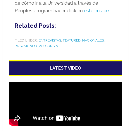
de cómo ir a la Universidad a través de
People’s program hacer click en
este enlace
.
Related Posts:
FILED UNDER:
ENTREVISTAS
,
FEATURED
,
NACIONALES
,
PAÍS/MUNDO
,
WISCONSIN
LATEST VIDEO