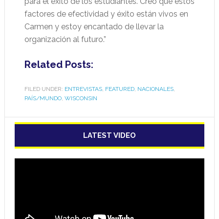
para el éxito de los estudiantes. Creo que estos
factores de efectividad y éxito están vivos en
Carmen y estoy encantado de llevar la
organización al futuro.”
Related Posts:
FILED UNDER:
ENTREVISTAS
,
FEATURED
,
NACIONALES
,
PAÍS/MUNDO
,
WISCONSIN
LATEST VIDEO