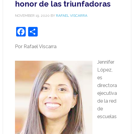
honor de las triunfadoras
NOVEMBER 19, 2020
BY
RAFAEL VISCARRA
Facebook
Share
Por Rafael Viscarra
Jennifer
López,
es
directora
ejecutiva
de la red
de
escuelas