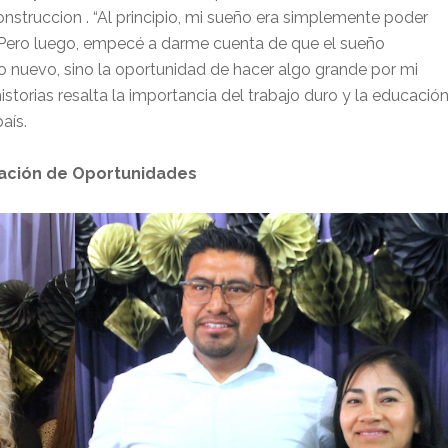
struccion . “Al principio, mi sueño era simplemente poder
 Pero luego, empecé a darme cuenta de que el sueño
o nuevo, sino la oportunidad de hacer algo grande por mi
storias resalta la importancia del trabajo duro y la educació
aís.
ación de Oportunidades