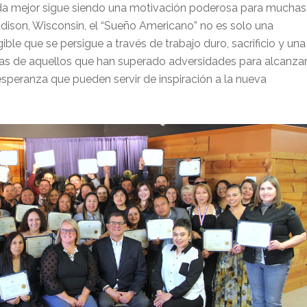
ida mejor sigue siendo una motivación poderosa para muchas
dison, Wisconsin, el “Sueño Americano” no es solo una
ble que se persigue a través de trabajo duro, sacrificio y una
ias de aquellos que han superado adversidades para alcanza
 esperanza que pueden servir de inspiración a la nueva