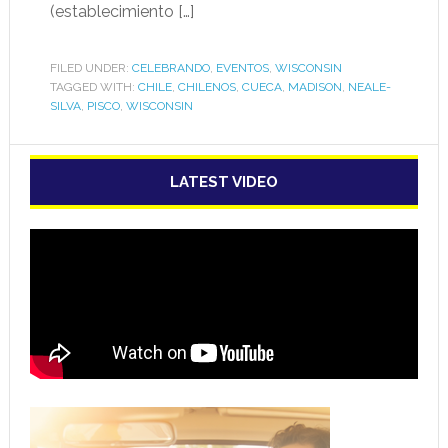
(establecimiento […]
FILED UNDER:
CELEBRANDO
,
EVENTOS
,
WISCONSIN
TAGGED WITH:
CHILE
,
CHILENOS
,
CUECA
,
MADISON
,
NEALE-
SILVA
,
PISCO
,
WISCONSIN
LATEST VIDEO