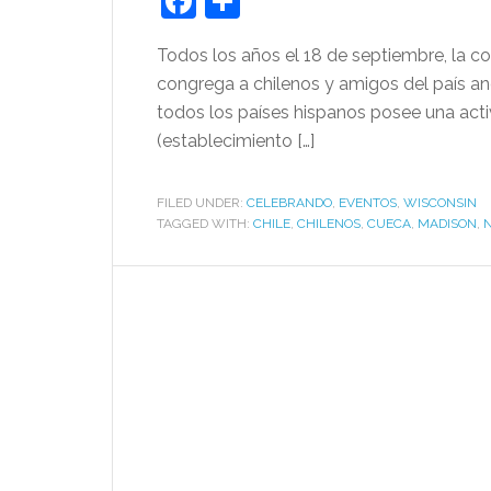
Facebook
Share
Todos los años el 18 de septiembre, la c
congrega a chilenos y amigos del país an
todos los países hispanos posee una activ
(establecimiento […]
FILED UNDER:
CELEBRANDO
,
EVENTOS
,
WISCONSIN
TAGGED WITH:
CHILE
,
CHILENOS
,
CUECA
,
MADISON
,
N