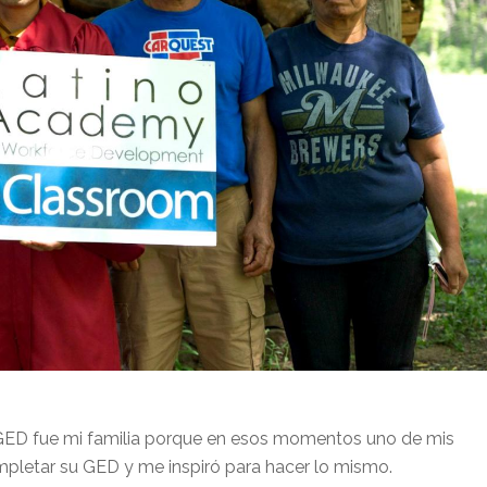
 GED fue mi familia porque en esos momentos uno de mis
pletar su GED y me inspiró para hacer lo mismo.