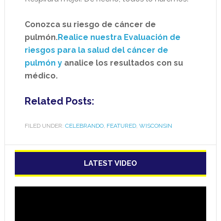
Conozca su riesgo de cáncer de
pulmón.
Realice nuestra Evaluación de
riesgos para la salud del cáncer de
pulmón y
analice los resultados con su
médico.
Related Posts:
FILED UNDER:
CELEBRANDO
,
FEATURED
,
WISCONSIN
LATEST VIDEO