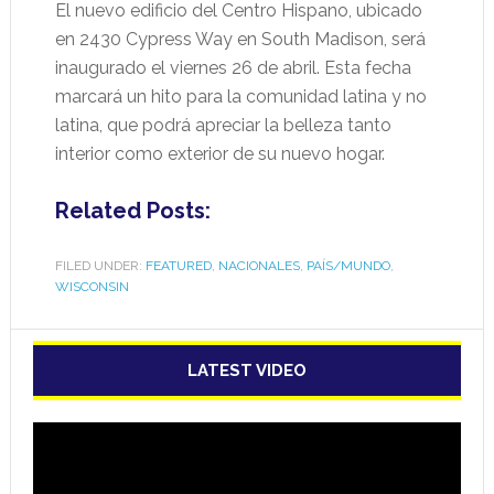
El nuevo edificio del Centro Hispano, ubicado
en 2430 Cypress Way en South Madison, será
inaugurado el viernes 26 de abril. Esta fecha
marcará un hito para la comunidad latina y no
latina, que podrá apreciar la belleza tanto
interior como exterior de su nuevo hogar.
Related Posts:
FILED UNDER:
FEATURED
,
NACIONALES
,
PAÍS/MUNDO
,
WISCONSIN
LATEST VIDEO