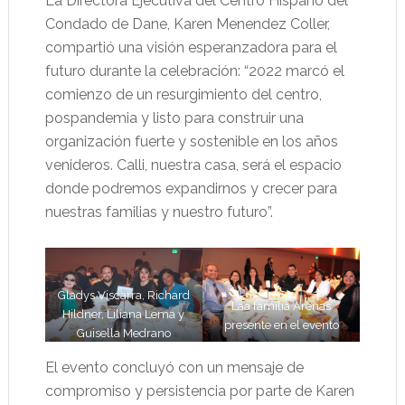
La Directora Ejecutiva del Centro Hispano del
Condado de Dane, Karen Menendez Coller,
compartió una visión esperanzadora para el
futuro durante la celebración: “2022 marcó el
comienzo de un resurgimiento del centro,
pospandemia y listo para construir una
organización fuerte y sostenible en los años
venideros. Calli, nuestra casa, será el espacio
donde podremos expandirnos y crecer para
nuestras familias y nuestro futuro”.
Gladys Viscarra, Richard
Laa familia Arenas
Hildner, Liliana Lema y
presente en el evento
Guisella Medrano
El evento concluyó con un mensaje de
compromiso y persistencia por parte de Karen