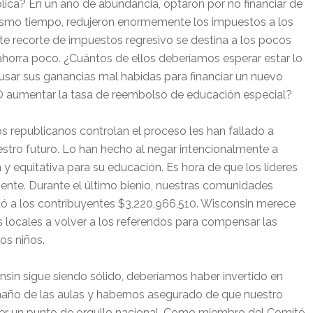
ica? En un año de abundancia, optaron por no financiar de
l mismo tiempo, redujeron enormemente los impuestos a los
este recorte de impuestos regresivo se destina a los pocos
ahorra poco. ¿Cuántos de ellos deberíamos esperar estar lo
sar sus ganancias mal habidas para financiar un nuevo
¿O aumentar la tasa de reembolso de educación especial?
s republicanos controlan el proceso les han fallado a
estro futuro. Lo han hecho al negar intencionalmente a
y equitativa para su educación. Es hora de que los líderes
ente. Durante el último bienio, nuestras comunidades
tó a los contribuyentes $3,220,966,510. Wisconsin merece
 locales a volver a los referendos para compensar las
os niños.
sin sigue siendo sólido, deberíamos haber invertido en
maño de las aulas y habernos asegurado de que nuestro
 ser un punto de orgullo nacional. Como miembro del Comité