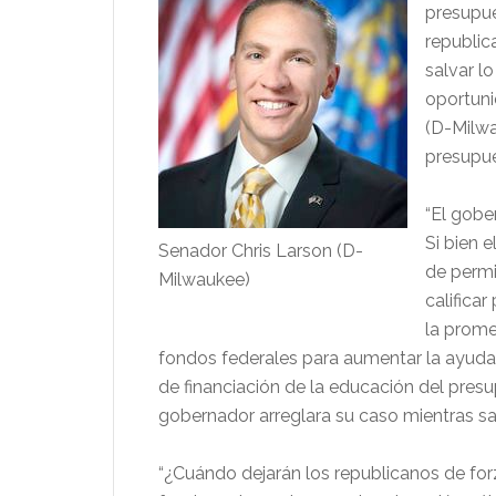
presupue
republic
salvar l
oportuni
(D-Milwa
presupue
“El gobe
Si bien 
Senador Chris Larson (D-
de permi
Milwaukee)
califica
la prome
fondos federales para aumentar la ayuda
de financiación de la educación del pre
gobernador arreglara su caso mientras sa
“¿Cuándo dejarán los republicanos de forz