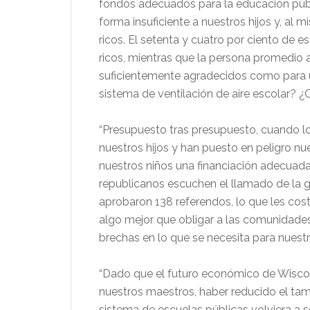
fondos adecuados para la educación públ
forma insuficiente a nuestros hijos y, a
ricos. El setenta y cuatro por ciento de 
ricos, mientras que la persona promedio 
suficientemente agradecidos como para u
sistema de ventilación de aire escolar? 
“Presupuesto tras presupuesto, cuando lo
nuestros hijos y han puesto en peligro nu
nuestros niños una financiación adecuada 
republicanos escuchen el llamado de la g
aprobaron 138 referendos, lo que les cos
algo mejor que obligar a las comunidades
brechas en lo que se necesita para nuestr
“Dado que el futuro económico de Wiscon
nuestros maestros, haber reducido el ta
sistema de escuelas públicas volviera a