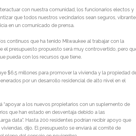
eractuar con nuestra comunidad, los funcionarios electos y
antizar que todos nuestros vecindarios sean seguros, vibrante
licía en un comunicado de prensa.
fíos continuos que ha tenido Milwaukee al trabajar con la
e que el presupuesto propuesto será muy controvertido, pero qu
 que pueda con los recursos que tiene.
uye $6.5 millones para promover la vivienda y la propiedad d
enerados por un desarrollo residencial de alto nivel en el
erá “apoyar a los nuevos propietarios con un suplemento de
tarios que han estado en desventaja debido a las
arga data”. Hasta 200 residentes podrían recibir apoyo que
 viviendas, dijo. El presupuesto se enviará al comité de
el pleno del consejo en noviembre.