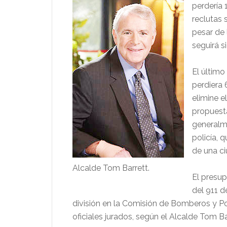
perdería 
reclutas 
pesar de 
seguirá s
El últim
perdiera 
elimine e
propuesta
generalme
policía,
de una ci
Alcalde Tom Barrett.
El presup
del 911 d
división en la Comisión de Bomberos y Poli
oficiales jurados, según el Alcalde Tom Ba