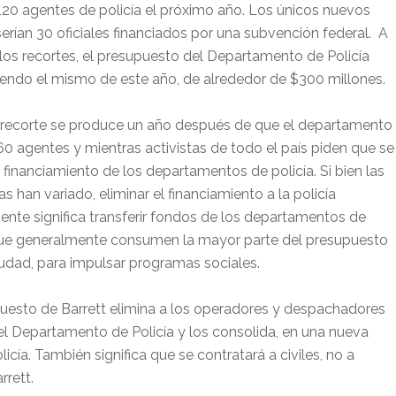
120 agentes de policía el próximo año. Los únicos nuevos
serían 30 oficiales financiados por una subvención federal. A
los recortes, el presupuesto del Departamento de Policía
iendo el mismo de este año, de alrededor de $300 millones.
o recorte se produce un año después de que el departamento
60 agentes y mientras activistas de todo el país piden que se
l financiamiento de los departamentos de policía. Si bien las
s han variado, eliminar el financiamiento a la policía
nte significa transferir fondos de los departamentos de
 que generalmente consumen la mayor parte del presupuesto
udad, para impulsar programas sociales.
uesto de Barrett elimina a los operadores y despachadores
el Departamento de Policía y los consolida, en una nueva
cía. También significa que se contratará a civiles, no a
rrett.