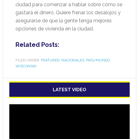
ciudad para comenzar a hablar sobre cómo se
gastará el dinero. Quiere frenar los desalojos y
asegurarse de que la gente tenga mejores
opciones de vivienda en la ciudad.
Related Posts:
FILED UNDER:
FEATURED
,
NACIONALES
,
PAÍS/MUNDO
,
WISCONSIN
LATEST VIDEO