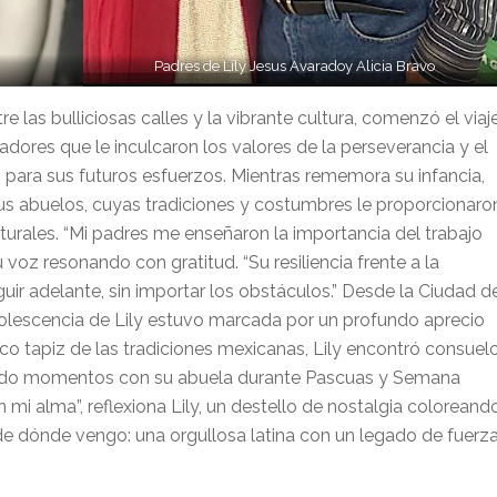
Padres de Lily Jesus Avaradoy Alicia Bravo
e las bulliciosas calles y la vibrante cultura, comenzó el viaj
adores que le inculcaron los valores de la perseverancia y el
es para sus futuros esfuerzos. Mientras rememora su infancia,
 sus abuelos, cuyas tradiciones y costumbres le proporcionaro
turales. “Mi padres me enseñaron la importancia del trabajo
su voz resonando con gratitud. “Su resiliencia frente a la
ir adelante, sin importar los obstáculos.” Desde la Ciudad d
olescencia de Lily estuvo marcada por un profundo aprecio
rico tapiz de las tradiciones mexicanas, Lily encontró consuel
orando momentos con su abuela durante Pascuas y Semana
mi alma”, reflexiona Lily, un destello de nostalgia coloreand
de dónde vengo: una orgullosa latina con un legado de fuerz