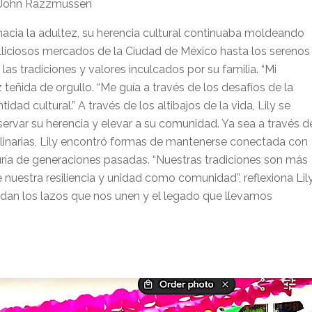
r John Razzmussen
acia la adultez, su herencia cultural continuaba moldeando
ulliciosos mercados de la Ciudad de México hasta los serenos
las tradiciones y valores inculcados por su familia. “Mi
oz teñida de orgullo. “Me guía a través de los desafíos de la
idad cultural.” A través de los altibajos de la vida, Lily se
rvar su herencia y elevar a su comunidad. Ya sea a través d
 culinarias, Lily encontró formas de mantenerse conectada con
duría de generaciones pasadas. “Nuestras tradiciones son más
 nuestra resiliencia y unidad como comunidad”, reflexiona Lily
erdan los lazos que nos unen y el legado que llevamos