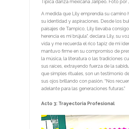
Típica danza mexicana Jaripeo. Foto po
A medida que Lily emprendía su camino h
su identidad y aspiraciones. Desde los b
paisajes de Tampico, Lily llevaba consigo 
herencia es mi brújula”, declara Lily, su v
vida y me recuerda el rico tapiz de mi ident
mantuvo firme en su compromiso de prese
la música, la literatura o las tradiciones
sus raíces, extrayendo fuerza de la sabi
que simples rituales, son un testimonio de
sus ojos brillando con pasión. “Nos recu
adelante para las generaciones futuras.”
Acto 3: Trayectoria Profesional