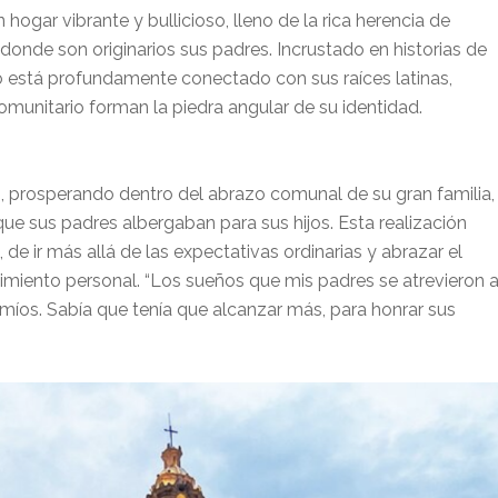
 hogar vibrante y bullicioso, lleno de la rica herencia de
onde son originarios sus padres. Incrustado en historias de
co está profundamente conectado con sus raíces latinas,
omunitario forman la piedra angular de su identidad.
o, prosperando dentro del abrazo comunal de su gran familia,
que sus padres albergaban para sus hijos. Esta realización
de ir más allá de las expectativas ordinarias y abrazar el
cimiento personal. “Los sueños que mis padres se atrevieron 
 míos. Sabía que tenía que alcanzar más, para honrar sus