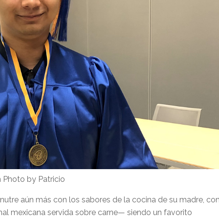
n Photo by Patricio
e nutre aún más con los sabores de la cocina de su madre, co
nal mexicana servida sobre carne— siendo un favorito