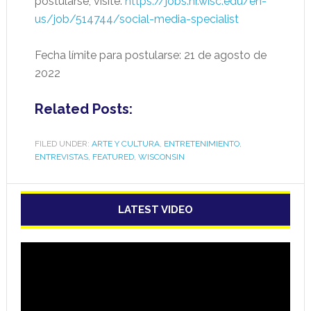
postularse, visite:
https://jobs.hr.wisc.edu/en-
us/job/514744/social-media-specialist
Fecha límite para postularse: 21 de agosto de
2022
Related Posts:
FILED UNDER:
ARTE Y CULTURA
,
ENTRETENIMIENTO
,
ENTREVISTAS
,
FEATURED
,
WISCONSIN
LATEST VIDEO