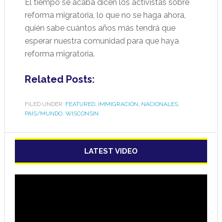
El tiempo se acaba dicen los activistas sobre
reforma migratoria, lo que no se haga ahora,
quién sabe cuántos años más tendrá que
esperar nuestra comunidad para que haya
reforma migratoria.
Related Posts:
FILED UNDER:
FEATURED
,
IMMIGRACIÓN
,
NACIONALES
,
PAÍS/MUNDO
,
WISCONSIN
LATEST VIDEO