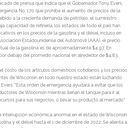
cado de prensa que indica que el Gobernador Tony Evers,
ergencia No. 170 que prohíbe el aumento de precios de la
 Debido a la creciente demanda de petróleo, el suministro
aja capacidad de refinería, los estados de todo el país han
cativos en los precios de la gasolina y el diésel, incluso en
Asociación Estadounidense del Automóvil (AAA), el precio
tual de la gasolina es de aproximadamente $4.97. En
 por debajo del promedio nacional en alrededor de $4.83.
el costo de los artículos domésticos cotidianos y los precios
antes de Wisconsin en todo nuestro estado están luchando
r Evers. “Esta orden de emergencia ayudará a evitar que los
ctores de Wisconsin mientras llenan el tanque para ir al
 recursos para sus negocios, o llevar su producto al mercado.”
de interrupción económica anormal en el estado de Wisconsin
lina y el diésel hasta el 1 de diciembre de 2022. Se alienta a