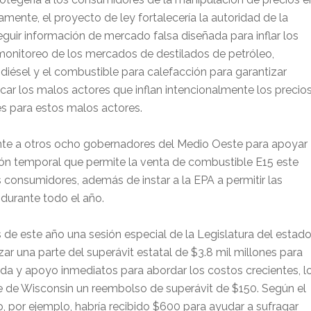
ente, el proyecto de ley fortalecería la autoridad de la
uir información de mercado falsa diseñada para inflar los
monitoreo de los mercados de destilados de petróleo,
el diésel y el combustible para calefacción para garantizar
car los malos actores que inflan intencionalmente los precio
s para estos malos actores.
nte a otros ocho gobernadores del Medio Oeste para apoyar
ción temporal que permite la venta de combustible E15 este
 consumidores, además de instar a la EPA a permitir las
durante todo el año.
 de este año una sesión especial de la Legislatura del estad
ar una parte del superávit estatal de $3.8 mil millones para
uda y apoyo inmediatos para abordar los costos crecientes, l
e de Wisconsin un reembolso de superávit de $150. Según el
o, por ejemplo, habría recibido $600 para ayudar a sufragar