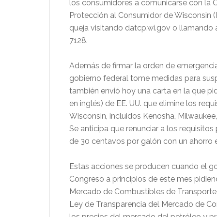
los consumidores a comunicarse con la O
Protección al Consumidor de Wisconsin 
queja visitando datcp.wi.gov o llamando a
7128.
Además de firmar la orden de emergencia
gobierno federal tome medidas para suspe
también envió hoy una carta en la que pi
en inglés) de EE. UU. que elimine los req
Wisconsin, incluidos Kenosha, Milwaukee,
Se anticipa que renunciar a los requisit
de 30 centavos por galón con un ahorro 
Estas acciones se producen cuando el gob
Congreso a principios de este mes pidien
Mercado de Combustibles de Transporte, 
Ley de Transparencia del Mercado de Com
los precios del mercado del petróleo y p