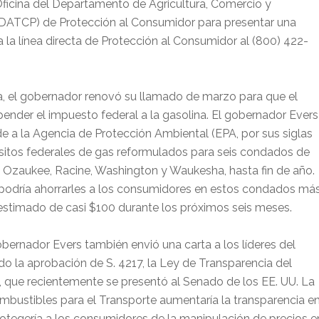
ficina del Departamento de Agricultura, Comercio y
(DATCP) de Protección al Consumidor para presentar una
 la línea directa de Protección al Consumidor al (800) 422-
, el gobernador renovó su llamado de marzo para que el
nder el impuesto federal a la gasolina. El gobernador Evers
de a la Agencia de Protección Ambiental (EPA, por sus siglas
uisitos federales de gas reformulados para seis condados de
 Ozaukee, Racine, Washington y Waukesha, hasta fin de año.
os podría ahorrarles a los consumidores en estos condados má
estimado de casi $100 durante los próximos seis meses.
ernador Evers también envió una carta a los líderes del
do la aprobación de S. 4217, la Ley de Transparencia del
que recientemente se presentó al Senado de los EE. UU. La
bustibles para el Transporte aumentaría la transparencia e
rotegería a los consumidores de la manipulación de precios e