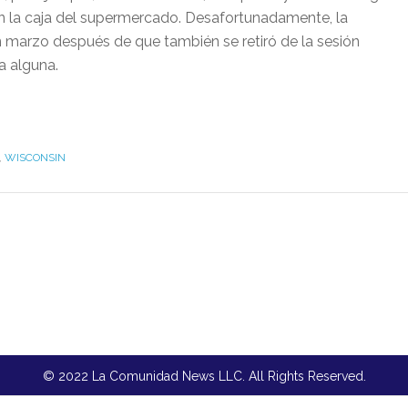
 en la caja del supermercado. Desafortunadamente, la
en marzo después de que también se retiró de la sesión
a alguna.
,
WISCONSIN
© 2022 La Comunidad News LLC. All Rights Reserved.