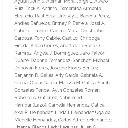
Aguilar, John S. Alemán Mora, Jorge L. Álvaro
Ruiz, Erick A. Antimo, Esmeralda Armenta
Eleuterio, Raúl Ávila, Lindsay L. Bahena Pérez,
Andrés Bañuelos, Britney P. Barrera, Jossi A.
Cabello, Jennifer Cadena Mota, Christopher
Cardoza, Tony Gabriel Castillo, Chiriboga
Pineda, Karen Cortes, Anett de la Rosa O
Ramírez, Ángela J. Domínguez, Jairo Falcón
Duarte, Daphne Fernandez-Sanchez, Michael
Donovan Flores, Joseline Flores Benitez,
Benjamín D. Galles, Arly García, Gabriela A.
García, Oscar García, Marissa M. Gatica, Sarahi
Gonzales Ponce, Aylin Gonzales Román,
Roberto A. Gutiérrez, Nabil Imad
Hamdan(Lazo), Camelia Hernández Gatica,
Axel R. Hernández, Linda I. Hernández Ugalde,
Michelle Hernández, Carlos Alfredo Hernández
Lizama, Blanca Lady Lagunas, Julián G.