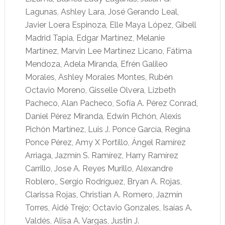
Lagunas, Ashley Lara, José Gerando Leal,
Javier Loera Espinoza, Elle Maya López, Gibell
Madrid Tapia, Edgar Martínez, Melanie
Martínez, Marvin Lee Martínez Licano, Fátima
Mendoza, Adela Miranda, Efrén Galileo
Morales, Ashley Morales Montes, Rubén
Octavio Moreno, Gisselle Olvera, Lizbeth
Pacheco, Alan Pacheco, Sofía A. Pérez Conrad,
Daniel Pérez Miranda, Edwin Pichón, Alexis
Pichón Martínez, Luis J. Ponce García, Regina
Ponce Pérez, Amy X Portillo, Ángel Ramírez
Arriaga, Jazmín S. Ramírez, Harry Ramírez
Carrillo, Jose A. Reyes Murillo, Alexandre
Roblero,, Sergio Rodríguez, Bryan A. Rojas,
Clarissa Rojas, Christian A. Romero, Jazmín
Torres, Aidé Trejo; Octavio Gonzales, Isaías A.
Valdés, Alisa A. Vargas, Justin J.