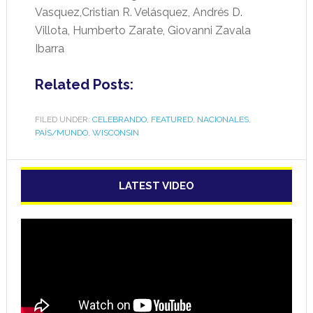
Vasquez,Cristian R. Velásquez, Andrés D.
Villota, Humberto Zarate, Giovanni Zavala
Ibarra
Related Posts:
FILED UNDER:
CELEBRANDO
,
FEATURED
,
NACIONALES
,
PAÍS/MUNDO
,
WISCONSIN
LATEST VIDEO