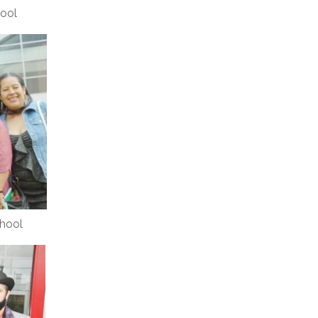
ool
hool