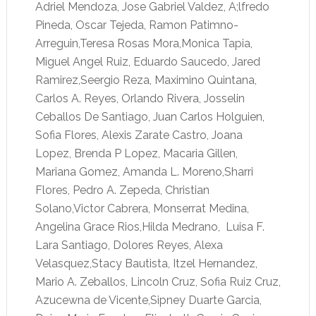
Adriel Mendoza, Jose Gabriel Valdez, A;lfredo
Pineda, Oscar Tejeda, Ramon Patimno-
Arreguin,Teresa Rosas Mora,Monica Tapia,
Miguel Angel Ruiz, Eduardo Saucedo, Jared
Ramirez,Seergio Reza, Maximino Quintana,
Carlos A. Reyes, Orlando Rivera, Josselin
Ceballos De Santiago, Juan Carlos Holguien,
Sofia Flores, Alexis Zarate Castro, Joana
Lopez, Brenda P Lopez, Macaria Gillen,
Mariana Gomez, Amanda L. Moreno,Sharri
Flores, Pedro A. Zepeda, Christian
Solano,Victor Cabrera, Monserrat Medina,
Angelina Grace Rios,Hilda Medrano, Luisa F.
Lara Santiago, Dolores Reyes, Alexa
Velasquez,Stacy Bautista, Itzel Hernandez,
Mario A. Zeballos, Lincoln Cruz, Sofia Ruiz Cruz,
Azucewna de Vicente,Sipney Duarte Garcia,