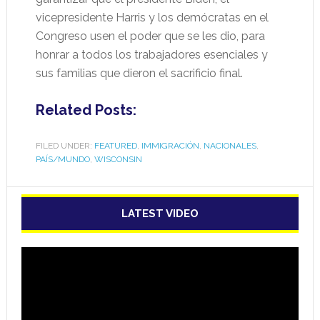
vicepresidente Harris y los demócratas en el
Congreso usen el poder que se les dio, para
honrar a todos los trabajadores esenciales y
sus familias que dieron el sacrificio final.
Related Posts:
FILED UNDER:
FEATURED
,
IMMIGRACIÓN
,
NACIONALES
,
PAÍS/MUNDO
,
WISCONSIN
LATEST VIDEO