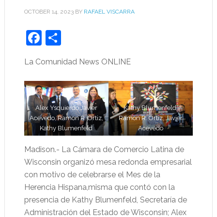
OCTOBER 14, 2023
BY
RAFAEL VISCARRA
Facebook
Share
La Comunidad News ONLINE
Alex Ysquierdo,Javier
Kathy Blumenfeld,
Acevedo, Ramon R. Ortiz,
Ramon R. Ortiz, Javier
Kathy Blumenfeld
Acevedo
Madison.- La Cámara de Comercio Latina de
Wisconsin organizó mesa redonda empresarial
con motivo de celebrarse el Mes de la
Herencia Hispana,misma que contó con la
presencia de Kathy Blumenfeld, Secretaría de
Administración del Estado de Wisconsin; Alex