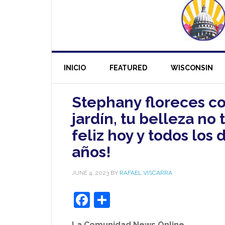
INICIO
FEATURED
WISCONSIN
Stephany floreces c
jardín, tu belleza no
feliz hoy y todos los 
años!
JUNE 4, 2023
BY
RAFAEL VISCARRA
Facebook
Share
La Comunidad News Online