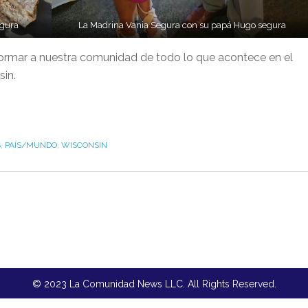
egura
La Madrina Vania Segura con su papá Hugo segura
nformar a nuestra comunidad de todo lo que acontece en el
sin.
S
,
PAÍS/MUNDO
,
WISCONSIN
© 2023 La Comunidad News LLC. All Rights Reserved.