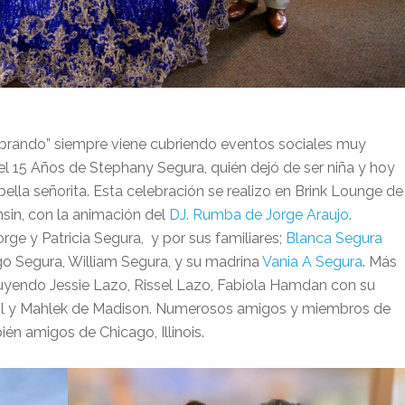
ebrando” siempre viene cubriendo eventos sociales muy
el 15 Años de Stephany Segura, quién dejó de ser niña y hoy
ella señorita. Esta celebración se realizo en Brink Lounge de
in, con la animación del
DJ. Rumba de Jorge Araujo
.
ge y Patricia Segura, y por sus familiares;
Blanca Segura
o Segura, William Segura, y su madrina
Vania A Segura
. Más
luyendo Jessie Lazo, Rissel Lazo, Fabiola Hamdan con su
il y Mahlek de Madison. Numerosos amigos y miembros de
én amigos de Chicago, Illinois.