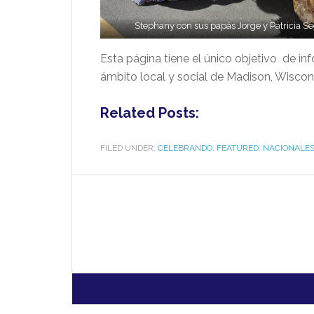
Stephany con sus papás Jorge y Patricia S
Esta página tiene el único objetivo de i
ámbito local y social de Madison, Wiscon
Related Posts:
FILED UNDER:
CELEBRANDO
,
FEATURED
,
NACIONALE