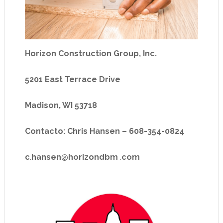
Horizon Construction Group, Inc.
5201 East Terrace Drive
Madison, WI 53718
Contacto: Chris Hansen – 608-354-0824
c
.
hansen
@
horizondbm
.
com