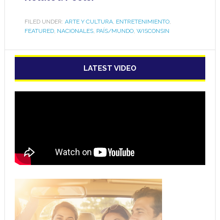
FILED UNDER:
ARTE Y CULTURA
,
ENTRETENIMIENTO
,
FEATURED
,
NACIONALES
,
PAÍS/MUNDO
,
WISCONSIN
LATEST VIDEO