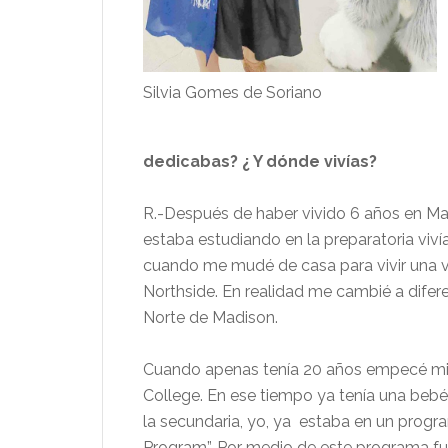
Silvia Gomes de Soriano
dedicabas? ¿ Y dónde vivías?
R.-Después de haber vivido 6 años en Mad
estaba estudiando en la preparatoria viv
cuando me mudé de casa para vivir una vi
Northside. En realidad me cambié a difere
Norte de Madison.
Cuando apenas tenía 20 años empecé mi 
College. En ese tiempo ya tenía una beb
la secundaria, yo, ya estaba en un prog
Program”. Por medio de este programa fu