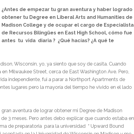
¿Antes de empezar tu gran aventura y haber logrado
obtener tu Degree en Liberal Arts and Humanities de
Madison College y de ocupar el cargo de Especialista
de Recursos Bilingües en East High School, cómo fue
antes tu vida diaria ? ¿Qué hacías? ¿A qué te
ison, Wisconsin, yo, ya siento que soy de casita. Cuando
ía en Milwaukee Street, cerca de East Washington Ave. Pero,
da independiente, fui a parar a Northport Apartments de
ntes lugares pero la mayoría del tiempo he vivido en el lado
gran aventura de lograr obtener mi Degree de Madison
é de 3 meses. Pero antes debo explicar que cuando estaba en
rama de preparatoria para la universidad “ Upward Bound
i aceptada en la Universidad de Wisconsin en Madison y me