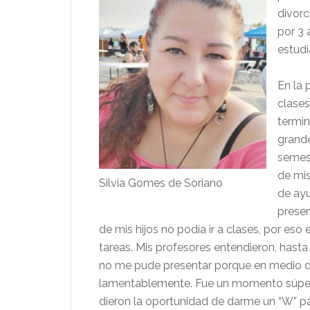
divorc
por 3 
estudia
En la 
clases
termin
grande
semes
de mis
Silvia Gomes de Soriano
de ayu
presen
de mis hijos no podía ir a clases, por es
tareas. Mis profesores entendieron, hasta
no me pude presentar porque en medio d
lamentablemente. Fue un momento súper d
dieron la oportunidad de darme un “W” par