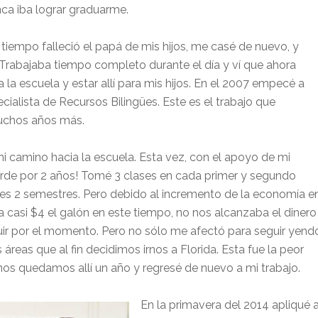
a iba lograr graduarme.
 tiempo falleció el papá de mis hijos, me casé de nuevo, y
rabajaba tiempo completo durante el día y ví que ahora
a la escuela y estar allí para mis hijos. En el 2007 empecé a
cialista de Recursos Bilingües. Este es el trabajo que
muchos años más.
camino hacia la escuela. Esta vez, con el apoyo de mi
arde por 2 años! Tomé 3 clases en cada primer y segundo
ntes 2 semestres. Pero debido al incremento de la economía e
 a casi $4 el galón en este tiempo, no nos alcanzaba el dinero
uir por el momento. Pero no sólo me afectó para seguir yend
áreas que al fin decidimos irnos a Florida. Esta fue la peor
s quedamos allí un año y regresé de nuevo a mi trabajo.
En la primavera del 2014 apliqué 