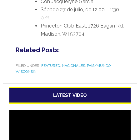
Con Jacquelyne Garcia
Sábado 27 de julio, de 12:00 – 1:30
p.m.
Princeton Club East, 1726 Eagan Rd,
Madison, WI 53704
Related Posts:
FILED UNDER:
FEATURED
,
NACIONALES
,
PAÍS/MUNDO
,
WISCONSIN
LATEST VIDEO