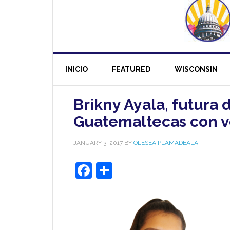
INICIO
FEATURED
WISCONSIN
Brikny Ayala, futura 
Guatemaltecas con v
JANUARY 3, 2017
BY
OLESEA PLAMADEALA
Facebook
Share