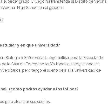
a el tercer grado
y luego fui transferida al Distrito de Verona
en Verona
High School en el grado 11.
l?
studiar y en que universidad?
 en Biología o Enfermería. Luego aplicar para la Escuela de
 de la Sala de Emergencias. Yo todavía estoy viendo las
versitarios, pero tengo el sueño de ir a la Universidad de
onal, ¿como podrás ayudar a los latinos?
ios para alcanzar sus sueños.