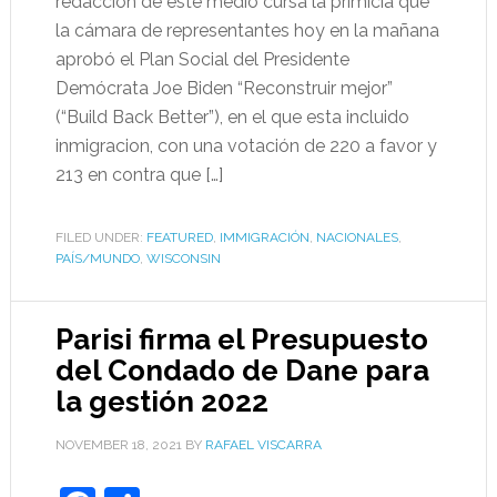
redacción de este medio cursa la primicia que
la cámara de representantes hoy en la mañana
aprobó el Plan Social del Presidente
Demócrata Joe Biden “Reconstruir mejor”
(“Build Back Better”), en el que esta incluido
inmigracion, con una votación de 220 a favor y
213 en contra que […]
FILED UNDER:
FEATURED
,
IMMIGRACIÓN
,
NACIONALES
,
PAÍS/MUNDO
,
WISCONSIN
Parisi firma el Presupuesto
del Condado de Dane para
la gestión 2022
NOVEMBER 18, 2021
BY
RAFAEL VISCARRA