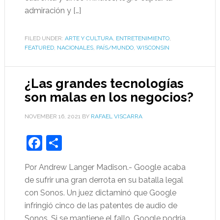
admiración y […]
FILED UNDER:
ARTE Y CULTURA
,
ENTRETENIMIENTO
,
FEATURED
,
NACIONALES
,
PAÍS/MUNDO
,
WISCONSIN
¿Las grandes tecnologías
son malas en los negocios?
NOVEMBER 16, 2021
BY
RAFAEL VISCARRA
Facebook
Share
Por Andrew Langer Madison.- Google acaba
de sufrir una gran derrota en su batalla legal
con Sonos. Un juez dictaminó que Google
infringió cinco de las patentes de audio de
Sonos. Si se mantiene el fallo, Google podría