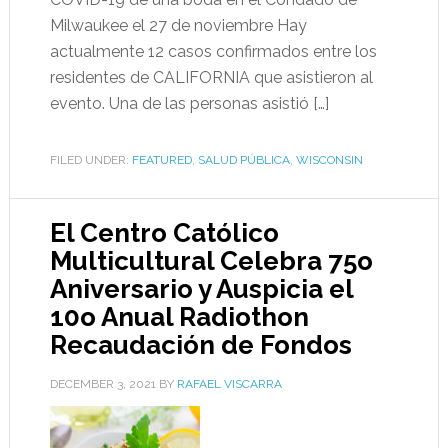
Milwaukee el 27 de noviembre Hay
actualmente 12 casos confirmados entre los
residentes de CALIFORNIA que asistieron al
evento. Una de las personas asistió […]
FILED UNDER:
FEATURED
,
SALUD PÚBLICA
,
WISCONSIN
El Centro Católico
Multicultural Celebra 75o
Aniversario y Auspicia el
10o Anual Radiothon
Recaudación de Fondos
DECEMBER 3, 2021
BY
RAFAEL VISCARRA