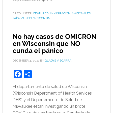
FILED UNDER:
FEATURED
,
IMMIGRACIÓN
,
NACIONALES
,
PAÍS/MUNDO
,
WISCONSIN
No hay casos de OMICRON
en Wisconsin que NO
cunda el pánico
DECEMBER 4, 2021
BY
GLADYS VISCARRA
Facebook
Share
El departamento de salud de Wisconsin
(Wisconsin Department of Health Services,
DHS) y el Departamento de Salud de
Milwaukee están investigando un brote
COVID-19 de una boda en el Condado de