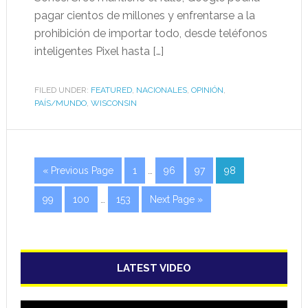
pagar cientos de millones y enfrentarse a la
prohibición de importar todo, desde teléfonos
inteligentes Pixel hasta […]
FILED UNDER:
FEATURED
,
NACIONALES
,
OPINIÓN
,
PAÍS/MUNDO
,
WISCONSIN
« Previous Page
1
…
96
97
98
99
100
…
153
Next Page »
LATEST VIDEO