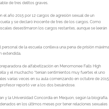
ble de tres delitos graves.
en el año 2015 por 12 cargos de agresión sexual de un
scuela y se declaró inocente de tres de los cargos. Como
fiscales desestimaron los cargos restantes, aunque se leerán
l personal de la escuela conlleva una pena de prisión máxim
n extendida.
y preparadora de alfabetización en Menomonee Falls High
e ella y el muchacho “tenían sentimientos muy fuertes el uno
xuales varias veces en su aula comenzando en octubre de 2015
profesor reportó ver a los dos besándose.
ian y la Universidad Concordia en Mequon, según la biografía.
denados en los últimos meses por tener relaciones sexuales