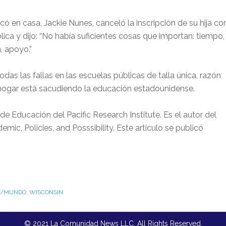
 en casa, Jackie Nunes, canceló la inscripción de su hija co
ica y dijo: “No había suficientes cosas que importan: tiempo,
, apoyo.”
s las fallas en las escuelas públicas de talla única, razón
l hogar está sacudiendo la educación estadounidense.
de Educación del Pacific Research Institute. Es el autor del
c, Policies, and Posssibility. Este artículo se publicó
S/MUNDO
,
WISCONSIN
© 2021 La Comunidad News LLC. All Rights Reserved.