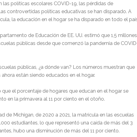
n las políticas escolares COVID-19, las pérdidas de
las controvertidas políticas educativas se han disparado. A
ícula, la educación en el hogar se ha disparado en todo el país
epartamento de Educación de EE. UU. estimó que 1,5 millones
escuelas públicas desde que comenzó la pandemia de COVID
s escuelas públicas, ¿a dónde van? Los números muestran que
ahora están siendo educados en el hogar.
ó que el porcentaje de hogares que educan en el hogar se
to en la primavera al 11 por ciento en el otoño.
ad de Michigan, de 2020 a 2021, la matrícula en las escuelas
6.000 estudiantes, lo que representó una caída de más del 3
nfantes, hubo una disminución de más del 11 por ciento.