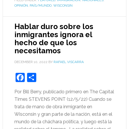
FILED UNDER:
FEATURED
,
IMMIGRACIÓN
,
NACIONALES
,
OPINIÓN
,
PAÍS/MUNDO
,
WISCONSIN
Hablar duro sobre los
inmigrantes ignora el
hecho de que los
necesitamos
DECEMBER 10, 2022
BY
RAFAEL VISCARRA
Facebook
Share
Por Bill Berry, publicado primero en The Capital
Times STEVENS POINT (12/5/22) Cuando se
trata de mano de obra inmigrante en
Wisconsin y gran parte de la nación, está en el
mundo de la cháchara política, y luego está la