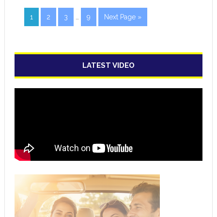
1
2
3
…
9
Next Page »
LATEST VIDEO