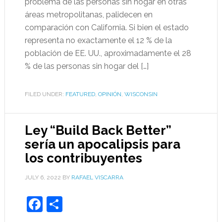
problema de las personas sin hogar en otras
áreas metropolitanas, palidecen en
comparación con California. Si bien el estado
representa no exactamente el 12 % de la
población de EE. UU., aproximadamente el 28
% de las personas sin hogar del […]
FILED UNDER:
FEATURED
,
OPINIÓN
,
WISCONSIN
Ley “Build Back Better”
sería un apocalipsis para
los contribuyentes
JULY 6, 2022
BY
RAFAEL VISCARRA
Facebook
Share