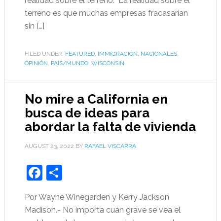
realidad sobre el terreno. La realidad sobre el
terreno es que muchas empresas fracasarían
sin […]
FILED UNDER:
FEATURED
,
IMMIGRACIÓN
,
NACIONALES
,
OPINIÓN
,
PAÍS/MUNDO
,
WISCONSIN
No mire a California en
busca de ideas para
abordar la falta de vivienda
AUGUST 23, 2022
BY
RAFAEL VISCARRA
Facebook
Share
Por Wayne Winegarden y Kerry Jackson
Madison.- No importa cuán grave se vea el