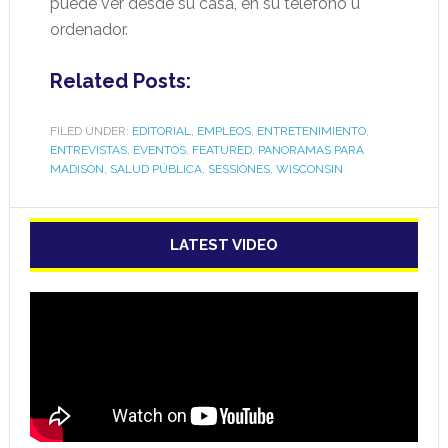
puede ver desde su casa, en su teléfono u
ordenador.
Related Posts:
FILED UNDER:
EDITORIAL
,
EMPLEOS
,
ENTRETENIMIENTO
,
ENTREVISTAS
,
EVENTOS
,
FEATURED
,
PANORAMAS PARA
MADISON
,
SALUD PÚBLICA
,
SESSIONES
,
WISCONSIN
LATEST VIDEO