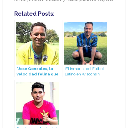
Related Posts:
“José Gonzales, la
¡El Inmortal del Fútbol
velocidad felina que
Latino en Wisconsin:
deslumbra en la Liga
José Salmerón, el
Latina de Madison”
Corazón de San Rafael!