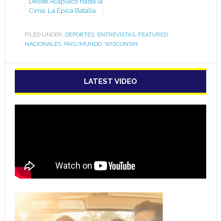
Desde Acapulco hasta la
Cima: La Épica Batalla
de Osiel Mujica, El
Gladiador del Balón
FILED UNDER:
DEPORTES
,
ENTREVISTAS
,
FEATURED
,
que Nunca Se Rinde en
NACIONALES
,
PAÍS/MUNDO
,
WISCONSIN
las Canchas de
Madison.
LATEST VIDEO