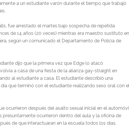
amente a un estudiante varón durante el tiempo que trabajó
es.
lls, fue arrestado el martes bajo sospecha de repetida
nces de 14 años (20 veces) mientras era maestro sustituto e
vera, según un comunicado el Departamento de Policía de
udiante dijo que la primera vez que Edge lo atacó
lvía a casa de una fiesta de la alianza gay-straight en
ando al estudiante a casa. El estudiante describió una
día que terminó con el estudiante realizando sexo oral con e
e ocurrieron después del asalto sexual inicial en el automóvil
s presuntamente ocurrieron dentro del aula y la oficina de
ués de que interactuaran en la escuela todos los días.