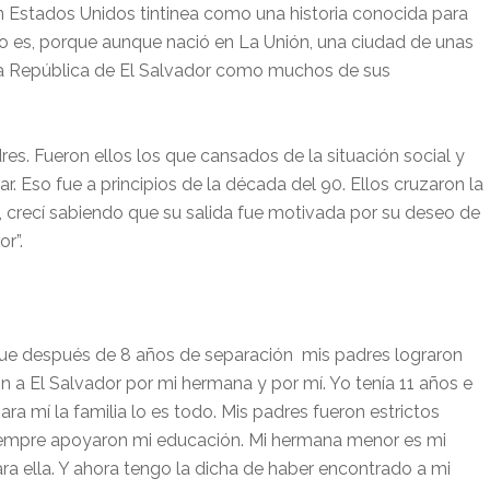
en Estados Unidos tintinea como una historia conocida para
lo es, porque aunque nació en La Unión, una ciudad de unas
e la República de El Salvador como muchos de sus
es. Fueron ellos los que cansados de la situación social y
. Eso fue a principios de la década del 90. Ellos cruzaron la
í, crecí sabiendo que su salida fue motivada por su deseo de
r”.
rque después de 8 años de separación
mis padres lograron
on a El Salvador por mi hermana y por mí. Yo tenía 11 años e
para mí la familia lo es todo. Mis padres fueron estrictos
siempre apoyaron mi educación. Mi hermana menor es mi
ra ella. Y ahora tengo la dicha de haber encontrado a mi