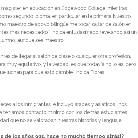
o magister, en educación en Edgewood College, mientras
 como segundo idioma, en particular en la primaria Nuestro
como maestro de apoyo bilingüe me tocar saltar de salón en
antes más necesitados”, indica entusiasmado revelando así un
 alumno, aunque sea maestro.
ntes de llegar al salón de clase o cualquier otra profesión.
ra muy equitativo, y la verdad
es que todavía no lo es; pero
 luchan para que esto cambie”, indica Flores.
ces a los inmigrantes, e incluyo árabes y asiáticos,
nos
e teníamos contacto mínimo con los demás estudiantes
dad que no se valoraban nuestras historias y lenguaje.
s de los años 90s, hace no mucho tiempo atrás!?