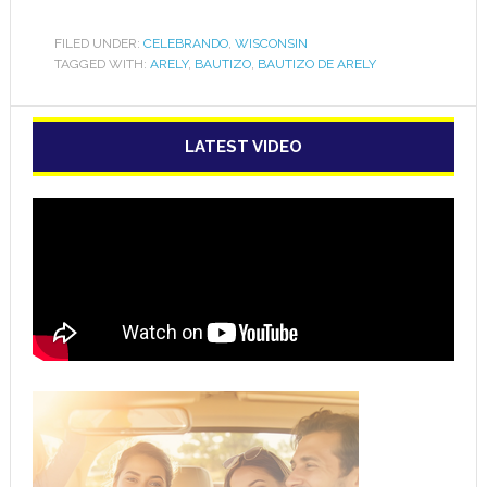
FILED UNDER:
CELEBRANDO
,
WISCONSIN
TAGGED WITH:
ARELY
,
BAUTIZO
,
BAUTIZO DE ARELY
LATEST VIDEO