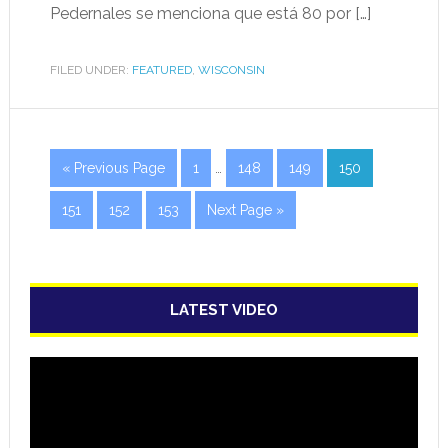
Pedernales se menciona que está 80 por […]
FILED UNDER:
FEATURED
,
WISCONSIN
« Previous Page
1
…
148
149
150
151
152
153
Next Page »
LATEST VIDEO