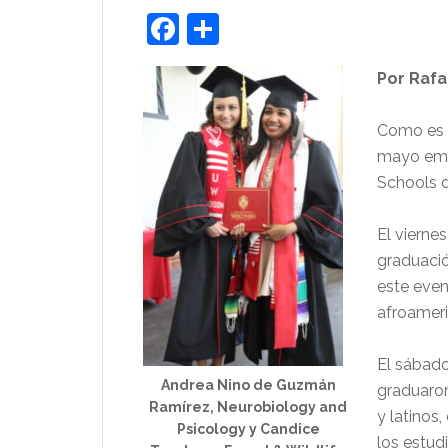
Facebook
Share
Por Rafa
Como es h
mayo empi
Schools d
El vierne
graduació
este even
afroameri
El sábado
Andrea Nino de Guzmán
graduaron
Ramírez, Neurobiology and
y latinos
Psicology y Candice
los estud