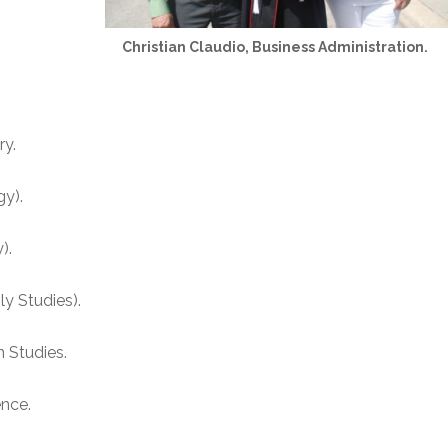
Christian Claudio, Business Administration.
ry.
gy).
).
y Studies).
 Studies.
ence.