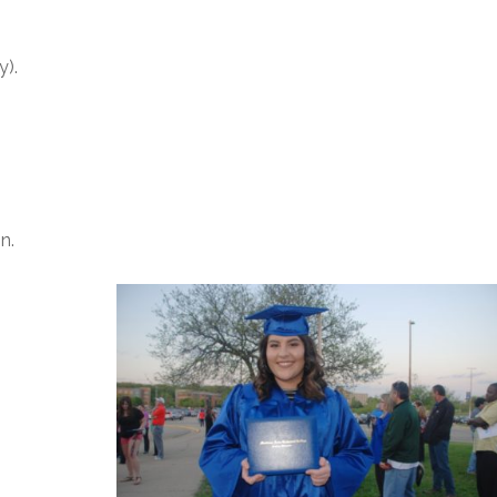
y).
n.