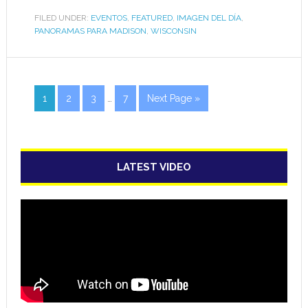
FILED UNDER:
EVENTOS
,
FEATURED
,
IMAGEN DEL DÍA
,
PANORAMAS PARA MADISON
,
WISCONSIN
1
2
3
…
7
Next Page »
LATEST VIDEO