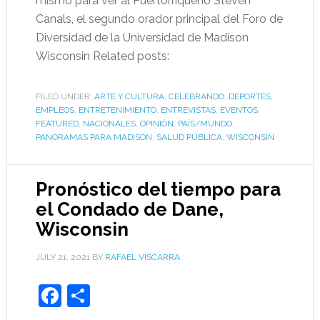
mismo para ver al Puertorriqueño Steven
Canals, el segundo orador principal del Foro de
Diversidad de la Universidad de Madison
Wisconsin Related posts:
FILED UNDER:
ARTE Y CULTURA
,
CELEBRANDO
,
DEPORTES
,
EMPLEOS
,
ENTRETENIMIENTO
,
ENTREVISTAS
,
EVENTOS
,
FEATURED
,
NACIONALES
,
OPINIÓN
,
PAÍS/MUNDO
,
PANORAMAS PARA MADISON
,
SALUD PÚBLICA
,
WISCONSIN
Pronóstico del tiempo para
el Condado de Dane,
Wisconsin
JULY 21, 2021
BY
RAFAEL VISCARRA
Facebook
Share