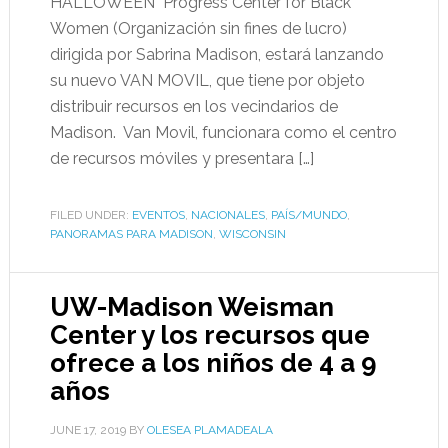
HALLOWEEN Progress Center for Black
Women (Organización sin fines de lucro)
dirigida por Sabrina Madison, estará lanzando
su nuevo VAN MOVIL, que tiene por objeto
distribuir recursos en los vecindarios de
Madison. Van Movil, funcionara como el centro
de recursos móviles y presentara […]
FILED UNDER:
EVENTOS
,
NACIONALES
,
PAÍS/MUNDO
,
PANORAMAS PARA MADISON
,
WISCONSIN
UW-Madison Weisman
Center y los recursos que
ofrece a los niños de 4 a 9
años
JUNE 17, 2019
BY
OLESEA PLAMADEALA