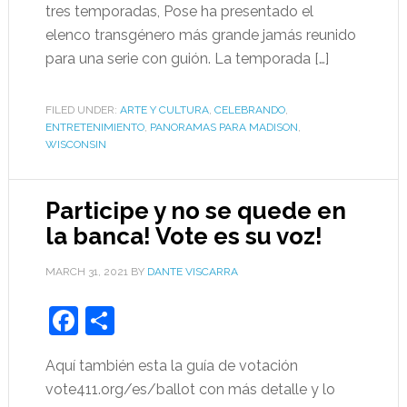
tres temporadas, Pose ha presentado el
elenco transgénero más grande jamás reunido
para una serie con guión. La temporada […]
FILED UNDER:
ARTE Y CULTURA
,
CELEBRANDO
,
ENTRETENIMIENTO
,
PANORAMAS PARA MADISON
,
WISCONSIN
Participe y no se quede en
la banca! Vote es su voz!
MARCH 31, 2021
BY
DANTE VISCARRA
Facebook
Share
Aquí también esta la guía de votación
vote411.org/es/ballot con más detalle y lo