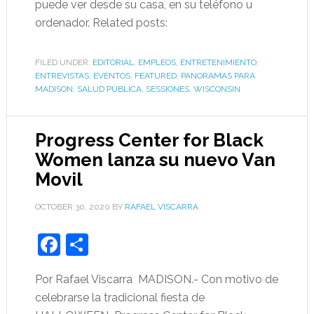
puede ver desde su casa, en su teléfono u
ordenador. Related posts:
FILED UNDER:
EDITORIAL
,
EMPLEOS
,
ENTRETENIMIENTO
,
ENTREVISTAS
,
EVENTOS
,
FEATURED
,
PANORAMAS PARA
MADISON
,
SALUD PÚBLICA
,
SESSIONES
,
WISCONSIN
Progress Center for Black
Women lanza su nuevo Van
Movil
OCTOBER 30, 2020
BY
RAFAEL VISCARRA
Facebook
Share
Por Rafael Viscarra MADISON.- Con motivo de
celebrarse la tradicional fiesta de