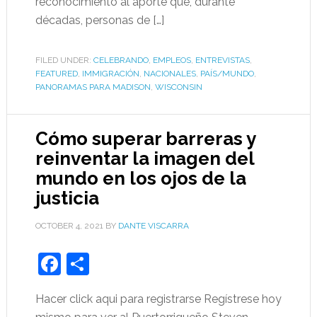
reconocimiento al aporte que, durante
décadas, personas de […]
FILED UNDER:
CELEBRANDO
,
EMPLEOS
,
ENTREVISTAS
,
FEATURED
,
IMMIGRACIÓN
,
NACIONALES
,
PAÍS/MUNDO
,
PANORAMAS PARA MADISON
,
WISCONSIN
Cómo superar barreras y
reinventar la imagen del
mundo en los ojos de la
justicia
OCTOBER 4, 2021
BY
DANTE VISCARRA
Facebook
Share
Hacer click aqui para registrarse Regístrese hoy