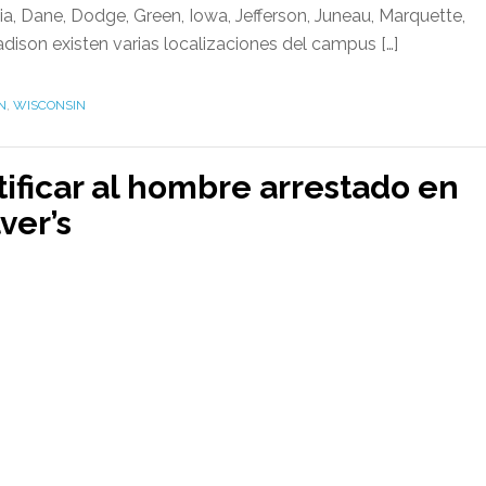
, Dane, Dodge, Green, Iowa, Jefferson, Juneau, Marquette,
dison existen varias localizaciones del campus […]
N
,
WISCONSIN
ificar al hombre arrestado en
ver’s