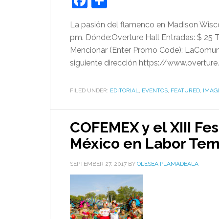
Facebook
Share
La pasión del flamenco en Madison Wisc
pm. Dónde:Overture Hall Entradas: $ 
Mencionar (Enter Promo Code): LaComunid
siguiente dirección https://www.overture.
FILED UNDER:
EDITORIAL
,
EVENTOS
,
FEATURED
,
IMAG
COFEMEX y el XIII Fe
México en Labor Tem
SEPTEMBER 27, 2017
BY
OLESEA PLAMADEALA