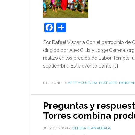
Facebook
Share
Por Rafael Viscarra Con el patrocinio de
dirigido por Alex Gillis y Jorge Carrera, 
realizo en los predios de Labor Temple u
septiembre. Este evento conto […]
FILED UNDER:
ARTE Y CULTURA
,
FEATURED
,
PANORAM
Preguntas y respuest
Torres combina prod
JULY 28, 2017
BY
OLESEA PLAMADEALA