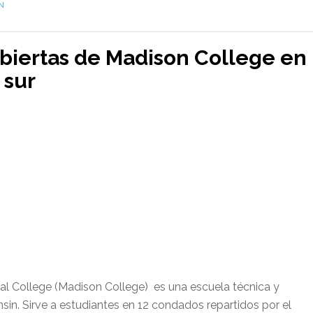
N
biertas de Madison College en
 sur
al College (Madison College) es una escuela técnica y
in. Sirve a estudiantes en 12 condados repartidos por el