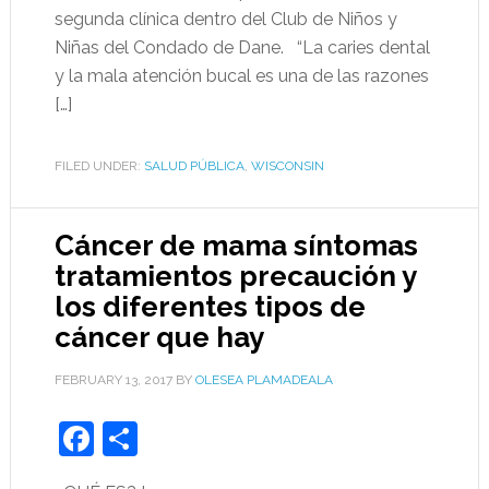
segunda clínica dentro del Club de Niños y
Niñas del Condado de Dane. “La caries dental
y la mala atención bucal es una de las razones
[…]
FILED UNDER:
SALUD PÚBLICA
,
WISCONSIN
Cáncer de mama síntomas
tratamientos precaución y
los diferentes tipos de
cáncer que hay
FEBRUARY 13, 2017
BY
OLESEA PLAMADEALA
Facebook
Share