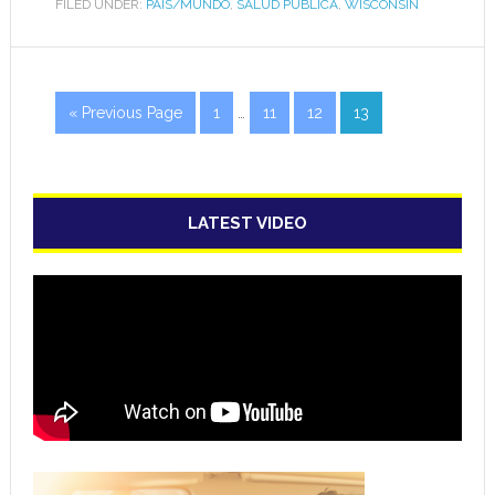
FILED UNDER:
PAÍS/MUNDO
,
SALUD PÚBLICA
,
WISCONSIN
« Previous Page
1
…
11
12
13
LATEST VIDEO